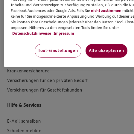
Inhalte und Werbeanzeigen zur Verfügung zu stellen, z.B. durch die N
Facebook Audiences oder Google Ads. Falls Sie
nicht zustimmen
möchten
keine für Sie maßgeschneiderte Anpassung und Werbung auf dieser Se
Sie können Ihre Entscheidungen jederzeit über den Button "Tool-Eins
anpassen. Näheres zu den eingesetzten Tools finden Sie unter
Datenschutzhinweise
Impressum
Produkte
Tool-Einstellungen
Alle akzeptieren
Zahnversicherungen
Kfz-Versicherung
Krankenversicherung
Versicherungen für den privaten Bedarf
Versicherungen für Geschäftskunden
Hilfe & Services
E-Mail schreiben
Schaden melden