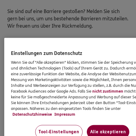
Sie sind auf eine Barriere gestoßen? Melden Sie sich
gern bei uns, um uns bestehende Barrieren mitzuteilen.
Wir freuen uns über Ihre Rückmeldung.
So melden Sie eine Barriere:
Bitte teilen Sie mit,
auf welcher Webseite
Sie auf
Einstellungen zum Datenschutz
eine Barriere gestoßen sind. Kopieren Sie hierzu
Wenn Sie auf "Alle akzeptieren" klicken, stimmen Sie der Speicherung 
den Link aus der Adresszeile Ihres Browsers.
und ähnlichen Technologien (Tools) auf Ihrem Gerät zu. Dadurch ermö
eine zuverlässige Funktion der Website, die Analyse der Websitenutzun
Schicken Sie den
Link zusammen mit einem
Messung von Marketingaktivitäten sowie die Möglichkeit, Ihnen persona
Hinweis auf den Text oder Service
, der Ihnen
Inhalte und Werbeanzeigen zur Verfügung zu stellen, z.B. durch die N
Schwierigkeiten bereitet hat, an:
Facebook Audiences oder Google Ads. Falls Sie
nicht zustimmen
möchten
barriere.melden@ergo.de
keine für Sie maßgeschneiderte Anpassung und Werbung auf dieser Se
Sie können Ihre Entscheidungen jederzeit über den Button "Tool-Eins
Bitte senden Sie an diese E-Mail-Adresse nur
anpassen. Näheres zu den eingesetzten Tools finden Sie unter
Anmerkungen zum Thema „Barrierefreiheit“
und
Datenschutzhinweise
Impressum
keine Daten oder Informationen zu Ihrem
persönlichen Versicherungsschutz.
Tool-Einstellungen
Alle akzeptieren