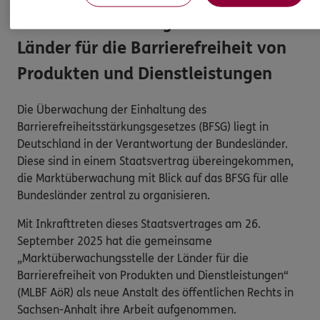
Marktüberwachungsstelle der
Länder für die Barrierefreiheit von
Produkten und Dienstleistungen
Die Überwachung der Einhaltung des
Barrierefreiheitsstärkungsgesetzes (BFSG) liegt in
Deutschland in der Verantwortung der Bundesländer.
Diese sind in einem Staatsvertrag übereingekommen,
die Marktüberwachung mit Blick auf das BFSG für alle
Bundesländer zentral zu organisieren.
Mit Inkrafttreten dieses Staatsvertrages am 26.
September 2025 hat die gemeinsame
„Marktüberwachungsstelle der Länder für die
Barrierefreiheit von Produkten und Dienstleistungen“
(MLBF AöR) als neue Anstalt des öffentlichen Rechts in
Sachsen-Anhalt ihre Arbeit aufgenommen.