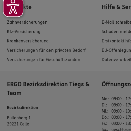
Produkte
Hilfe & Se
Zahnversicherungen
E-Mail schreib
Kfz-Versicherung
Schaden meld
Krankenversicherung
Erstkontaktin
Versicherungen für den privaten Bedarf
EU-Offenlegun
Versicherungen für Geschäftskunden
Datenverarbei
ERGO Bezirksdirektion Tiegs &
Öffnungsz
Team
Mo.
:
09:00 - 17
Di.
:
09:00 - 17
Bezirksdirektion
Mi.
:
09:00 - 13
Do.
:
09:00 - 17
Bullenberg 1
Fr.
:
09:00 - 13
29221 Celle
Sa.
:
geschloss