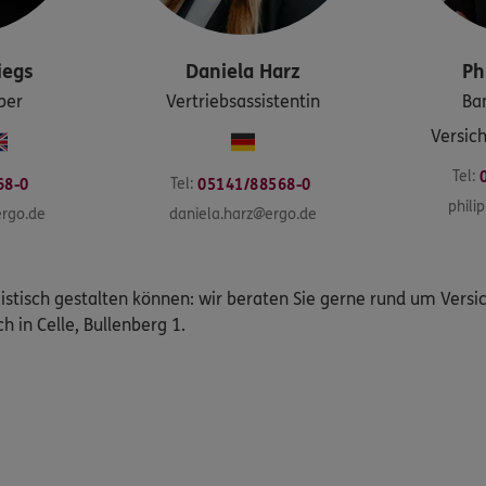
iegs
Daniela
Harz
Ph
ber
Vertriebsassistentin
Ba
Versic
Tel:
Tel:
68-0
05141/88568-0
phili
ergo.de
daniela.harz@ergo.de
istisch gestalten können: wir beraten Sie gerne rund um Vers
h in Celle, Bullenberg 1.