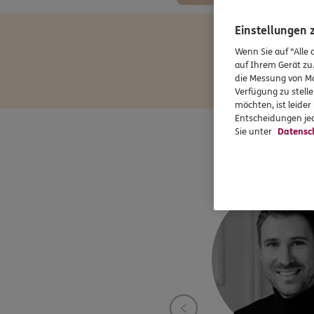
Einstellungen
Wenn Sie auf "Alle 
auf Ihrem Gerät zu
die Messung von Ma
Verfügung zu stelle
möchten, ist leide
Entscheidungen jed
Sie unter
Datensc
In un