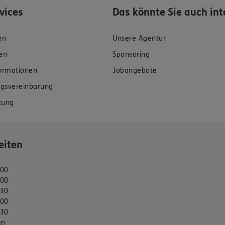
rvices
Das könnte Sie auch int
en
Unsere Agentur
en
Sponsoring
formationen
Jobangebote
gsvereinbarung
tung
eiten
:00
:00
:30
:00
:30
en