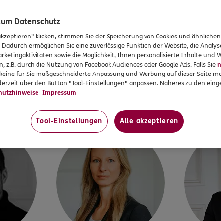
UNSERE OFFIZIELLE DFB-SEITE
 zum Datenschutz
Mehr zu unseren DFB-Partnerschaften
akzeptieren" klicken, stimmen Sie der Speicherung von Cookies und ähnlichen
. Dadurch ermöglichen Sie eine zuverlässige Funktion der Website, die Analy
rketingaktivitäten sowie die Möglichkeit, Ihnen personalisierte Inhalte und
n, z.B. durch die Nutzung von Facebook Audiences oder Google Ads. Falls Sie
n
Mehr zum DFB
r keine für Sie maßgeschneiderte Anpassung und Werbung auf dieser Seite mö
WIR SIND FÜR SIE DA
erzeit über den Button "Tool-Einstellungen" anpassen. Näheres zu den einge
hutzhinweise
Impressum
d um Celle
ERGO Bezirksdirektion Tiegs 
Tool-Einstellungen
Alle akzeptieren