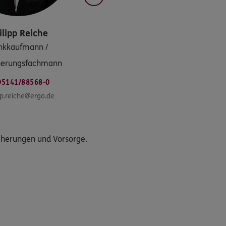
ilipp
Reiche
nkkaufmann /
herungsfachmann
05141/88568-0
pp.reiche@ergo.de
icherungen und Vorsorge.