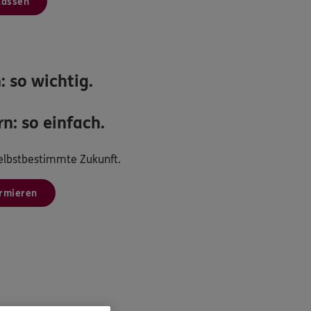
lassen
: so wichtig.
n: so einfach.
 selbstbestimmte Zukunft.
ormieren