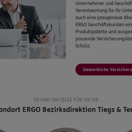
Unternehmer und Geschäft
Verantwortung für ihr Un
auch eine passgenaue Absi
ERGO Geschäftskunden eine
Produktpalette und ausgez
passende Versicherungsl
Schutz.
Gewerbliche Versicher
IN UND UM CELLE FÜR SIE DA
andort
ERGO Bezirksdirektion Tiegs & T