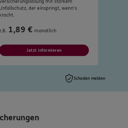
Versicherungslösung mit starkem
Unfallschutz, der einspringt, wenn's
kracht.
1,89 €
z.B.
monatlich
Jetzt informieren
Schaden melden
icherungen