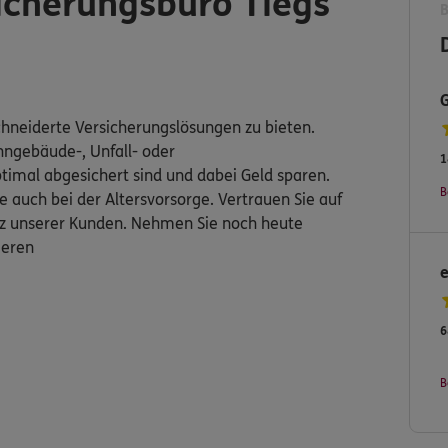
cherungsbüro Tiegs
chneiderte Versicherungslösungen zu bieten.
hngebäude-, Unfall- oder
1
timal abgesichert sind und dabei Geld sparen.
B
 auch bei der Altersvorsorge. Vertrauen Sie auf
anz unserer Kunden. Nehmen Sie noch heute
ieren
6
B