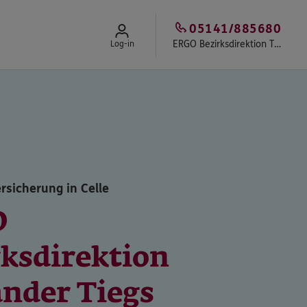
05141/885680
ERGO Bezirksdirektion Tiegs & Team
Log-in
rsicherung in Celle
O
rksdirektion
ander Tiegs