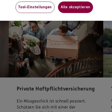
Unsere beliebtesten Produkte
Tool-Einstellungen
Alle akzeptieren
Mit
Private Haftpflichtversicherung
Ein Missgeschick ist schnell passiert.
Schützen Sie sich mit einer der