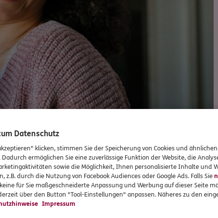
 zum Datenschutz
akzeptieren" klicken, stimmen Sie der Speicherung von Cookies und ähnlichen
. Dadurch ermöglichen Sie eine zuverlässige Funktion der Website, die Analy
rketingaktivitäten sowie die Möglichkeit, Ihnen personalisierte Inhalte und
Versicherungen und Vorsorge
n, z.B. durch die Nutzung von Facebook Audiences oder Google Ads. Falls Sie
n
r keine für Sie maßgeschneiderte Anpassung und Werbung auf dieser Seite mö
erzeit über den Button "Tool-Einstellungen" anpassen. Näheres zu den einge
hutzhinweise
Impressum