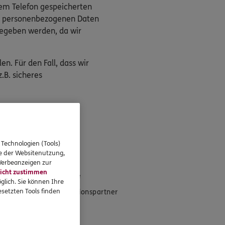
rem Telefon gespeicherten
die personenbezogenen Daten
gegeben werden, da wir
n. Für den Fall, dass wir
.B. sicheres
 Technologien (Tools)
eressieren
se der Websitenutzung,
 Werbeanzeigen zur
icht zustimmen
Standorte
glich. Sie können Ihre
setzten Tools finden
Kooperationspartner