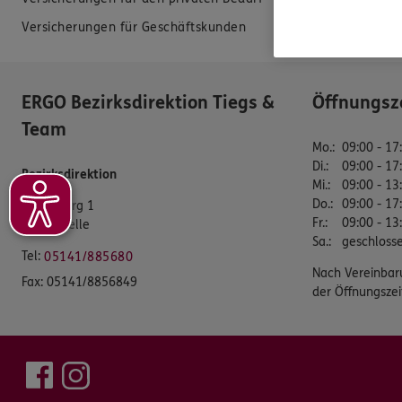
Versicherungen für Geschäftskunden
Datenverarbei
ERGO Bezirksdirektion Tiegs &
Öffnungsz
Team
Mo.
:
09:00 - 17
Di.
:
09:00 - 17
Bezirksdirektion
Mi.
:
09:00 - 13
Do.
:
09:00 - 17
Bullenberg 1
Fr.
:
09:00 - 13
29221 Celle
Sa.
:
geschloss
Tel:
05141/885680
Nach Vereinbar
Fax:
05141/8856849
der Öffnungszei