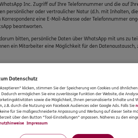
 WhatsApp Inc. Zugriff auf Ihre Telefonnummer und die auf Ih
n persönlicher oder vertraulicher Natur (d.h. mit Inhalten, 
ren Korrespondenz eine E-Mail-Adresse oder Telefonnummer an
atsApp beantworten.
 darum bitten, persönliche Daten über WhatsApp mit uns zu teile
hnen ein Mitarbeiter eine Möglichkeit für den Datenaustausch, z
 zum Datenschutz
akzeptieren" klicken, stimmen Sie der Speicherung von Cookies und ähnlichen
rvices
Das könnte Sie auch int
. Dadurch ermöglichen Sie eine zuverlässige Funktion der Website, die Analy
rketingaktivitäten sowie die Möglichkeit, Ihnen personalisierte Inhalte und
n, z.B. durch die Nutzung von Facebook Audiences oder Google Ads. Falls Sie
n
en
Unsere Agentur
r keine für Sie maßgeschneiderte Anpassung und Werbung auf dieser Seite mö
erzeit über den Button "Tool-Einstellungen" anpassen. Näheres zu den einge
en
Sponsoring
hutzhinweise
Impressum
formationen
Jobangebote
gsvereinbarung