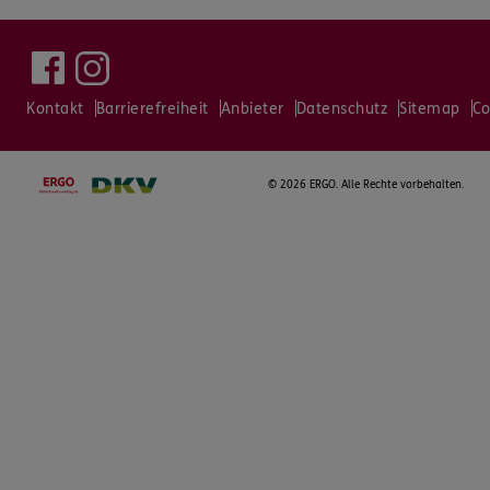
Kontakt
Barrierefreiheit
Anbieter
Datenschutz
Sitemap
Co
©
2026 ERGO. Alle Rechte vorbehalten.