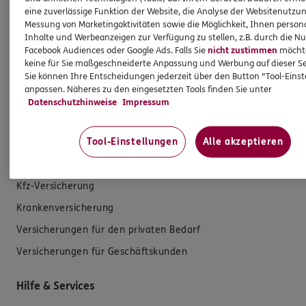
eine zuverlässige Funktion der Website, die Analyse der Websitenutzun
Messung von Marketingaktivitäten sowie die Möglichkeit, Ihnen persona
Mehr erfahren
Inhalte und Werbeanzeigen zur Verfügung zu stellen, z.B. durch die N
Facebook Audiences oder Google Ads. Falls Sie
nicht zustimmen
möchten
keine für Sie maßgeschneiderte Anpassung und Werbung auf dieser Se
Sie können Ihre Entscheidungen jederzeit über den Button "Tool-Eins
anpassen. Näheres zu den eingesetzten Tools finden Sie unter
Datenschutzhinweise
Impressum
Produkte
Tool-Einstellungen
Alle akzeptieren
Zahnversicherungen
Kfz-Versicherung
Krankenversicherung
Versicherungen für den privaten Bedarf
Versicherungen für Geschäftskunden
Hilfe & Services