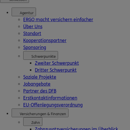
Agentur
Erstelle einen Fuss
ERGO macht versichern einfacher
Über Uns
Standort
So funktioniert´s:
Kooperationspartner
1. Grußtext im Textfeld unter d
Sponsoring
Schwerpunkte
2. Auf "Film erstellen" klicken
Zweiter Schwerpunkt
Dritter Schwerpunkt
3. Es wird ein Video mit deinem
Soziale Projekte
4. Du kannst das Video nun an 
Jobangebote
Partner des DFB
Erstkontaktinformationen
EU-Offenlegungsverordnung
Wir wünschen viel Spaß bei der
Versicherungen & Finanzen
Zahn
Zahnzusatzversicherungen im Überblick