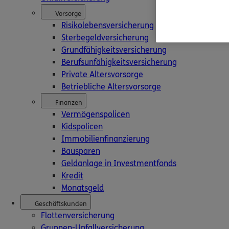
05141/885680
Vorsorge
Fax:
05141/8856849
Risikolebensversicherung
Sterbegeldversicherung
Öffnungszeiten
Grundfähigkeitsversicherung
Berufsunfähigkeitsversicherung
Mo.
:
09:00 - 17:00
Private Altersvorsorge
Di.
:
09:00 - 17:00
Betriebliche Altersvorsorge
Mi.
:
09:00 - 13:30
Do.
:
09:00 - 17:00
Finanzen
Fr.
:
09:00 - 13:30
Vermögenspolicen
Sa.
:
geschlossen
Kidspolicen
Immobilienfinanzierung
Nach Vereinbarung sind Termine auch außerhalb der Öffnungs
Bausparen
Geldanlage in Investmentfonds
Kredit
Monatsgeld
Geschäftskunden
Flottenversicherung
Kontakt
Gruppen-Unfallversicherung